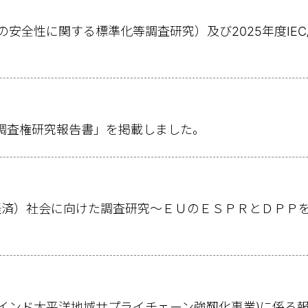
機械類の安全性に関する標準化等調査研究）及び2025年度IE
る調査権研究報告書」を掲載しました。
経済）社会に向けた調査研究～ＥＵのＥＳＰＲとＤＰＰ
(インド太平洋地域サプライチェーン強靱化事業)に係る