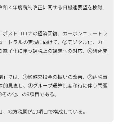
令和４年度税制改正に関する日機連要望を検討、
「ポストコロナの経済回復、カーボンニュートラ
ュートラルの実現に向けて、②デジタル化、カー
の電子化に伴う課税上の課題への対応、④研究開
制」では、①繰越欠損金の扱いの改善、②納税事
本的見直し、⑤グループ通算制度移行に伴う問題
⑨その他、の9項目である。
目、地方税関係10項目で構成している。