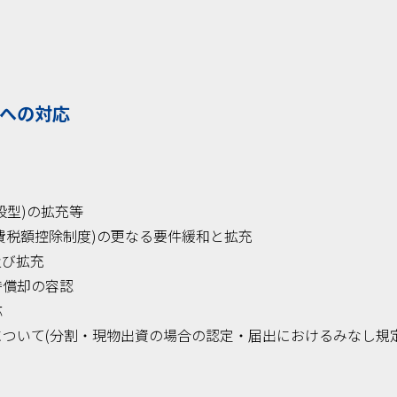
題への対応
般型)の拡充等
費税額控除制度)の更なる要件緩和と拡充
及び拡充
時償却の容認
応
について(分割・現物出資の場合の認定・届出におけるみなし規