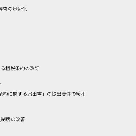
審査の迅速化
する租税条約の改訂
訂
条約に関する届出書」の提出要件の緩和
入制度の改善