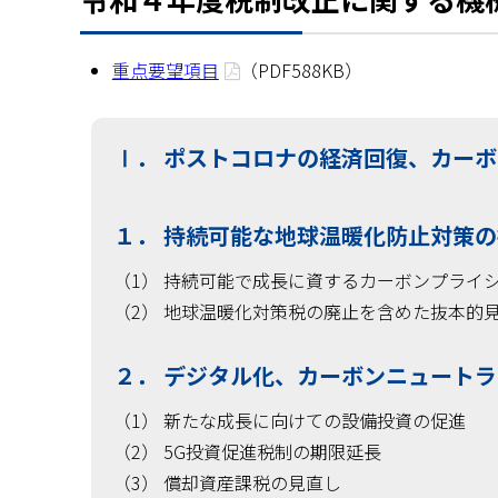
重点要望項目
（PDF588KB）
Ⅰ． ポストコロナの経済回復、カー
１． 持続可能な地球温暖化防止対策
（1） 持続可能で成長に資するカーボンプライ
（2） 地球温暖化対策税の廃止を含めた抜本的
２． デジタル化、カーボンニュート
（1） 新たな成長に向けての設備投資の促進
（2） 5G投資促進税制の期限延長
（3） 償却資産課税の見直し