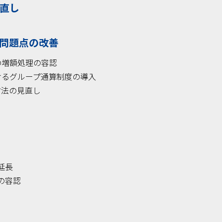
見直し
う問題点の改善
の増額処理の容認
けるグループ通算制度の導入
方法の見直し
延長
の容認