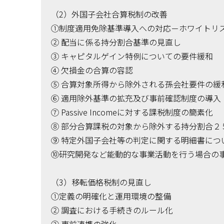
（2）外国子会社合算税制の改善
①制度適用免除基準導入への対応－ホワイトリ
② 配当に係る持分割合基準の見直し
③ キャピタルゲイン特例についての要件緩和
④ 欠損金の合算の容認
⑤ 合算対象所得から除外される孫会社要件の緩
⑥ 適用除外基準の拡充及び事前確認制度の導入
⑦ Passive Incomeに対する課税制度の簡素化
⑧ 部分合算課税の対象から除外する持分割合２
⑨ 特定外国子会社等の判定に関する明細書につ
⑩研究開発など能動的な事業活動を行う場合の
（3）移転価格税制の見直し
①定義の明確化と運用環境の整備
② 調査における手続きのルール化
③ 事前連携の強化