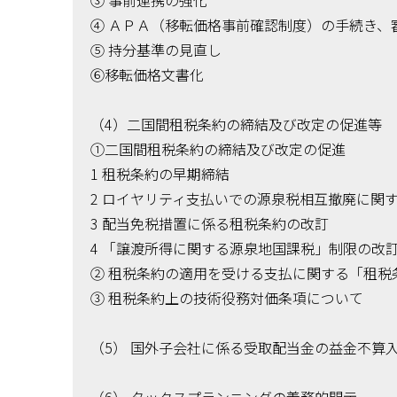
④ ＡＰＡ（移転価格事前確認制度）の手続き、
⑤ 持分基準の見直し
⑥移転価格文書化
（4）二国間租税条約の締結及び改定の促進等
①二国間租税条約の締結及び改定の促進
1 租税条約の早期締結
2 ロイヤリティ支払いでの源泉税相互撤廃に関
3 配当免税措置に係る租税条約の改訂
4 「譲渡所得に関する源泉地国課税」制限の改
② 租税条約の適用を受ける支払に関する「租税
③ 租税条約上の技術役務対価条項について
（5） 国外子会社に係る受取配当金の益金不算
（6） タックスプランニングの義務的開示