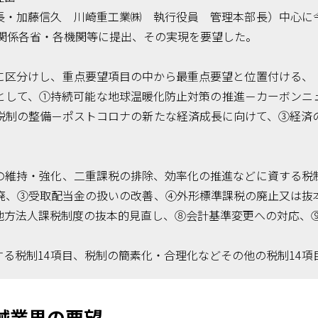
・加藤信久 川崎重工業㈱ 執行役員 管理本部長）中心に
め関係各省・各機関等に提出、その実現を要望した。
区分けし、重点要望項目の中から最重点要望と位置付ける、
として、①持続可能な地球温暖化防止対策の推進－カーボンニ
税制の整備－ポストコロナの新たな経済成長に向けて、③経済
維持・強化、二重課税の排除、効率化の推進などに資する税
廃、③受取配当金の扱いの改善、④外形標準課税の廃止又は抜
地方法人課税制度の抜本的見直し、⑧会計基準変更への対応、
税制14項目、税制の簡素化・合理化などその他の税制14項
械業界の要望