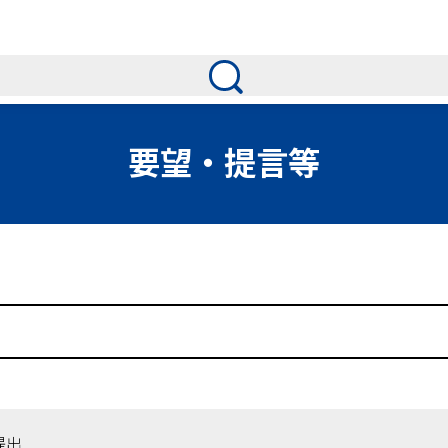
要望・提言等
提出