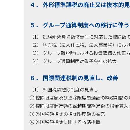
４． 外形標準課税の廃止又は抜本的
５． グループ通算制度への移行に伴
（1） 試験研究費増額修更生に対応した控除額
（2） 地方税（法人住民税、法人事業税）にお
（3） グループ離脱時における投資簿価の修正
（4） グループ通算制度対象子会社の拡大
６． 国際関連税制の見直し、改善
（1） 外国税額控除制度の見直し
① 控除限度額及び控除限度超過額の繰越期間の
② 控除限度超過額の繰越期間経過後の損金算入
③ 外国税額控除の控除限度額の拡充
④ 外国税額控除に関する救済措置