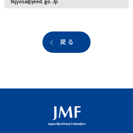
tkjyosa@jeed. go. Jp
戻 る