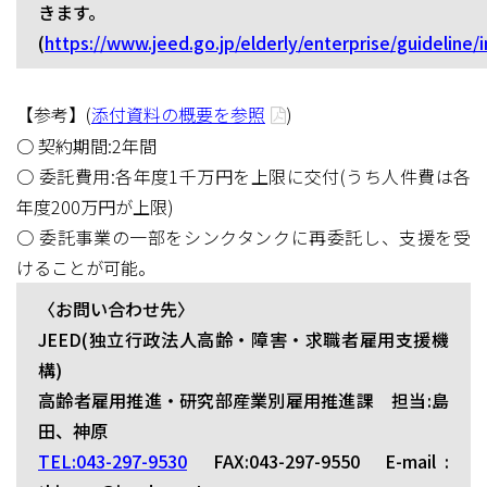
きます。
(
https://www.jeed.go.jp/elderly/enterprise/guideline/
【参考】(
添付資料の概要を参照
)
○ 契約期間:2年間
○ 委託費用:各年度1千万円を上限に交付(うち人件費は各
年度200万円が上限)
○ 委託事業の一部をシンクタンクに再委託し、支援を受
けることが可能。
〈お問い合わせ先〉
JEED(独立行政法人高齢・障害・求職者雇用支援機
構)
高齢者雇用推進・研究部産業別雇用推進課 担当:島
田、神原
TEL:043-297-9530
FAX:043-297-9550 E-mail :