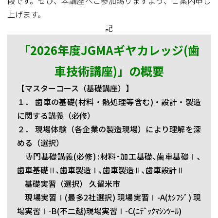
段です。ぜひ、本講座へご参加賜りますよう、ご案内申し
上げます。
記
「2026年度JGMAギヤカレッジ(歯
車技術講座)」の概要
【マスターコース（基礎講座）】
１． 歯車の基礎(材料・熱処理等含む)・設計・製造
に関する講義（必修）
２． 現場体験（各企業の製造現場）により理解を深
める（選択）
専門基礎講義(必修) :材料･加工基礎､歯車基礎Ⅰ､
歯車基礎Ⅱ､歯車製造Ⅰ､歯車製造Ⅱ､歯車設計Ⅱ
基礎実習（選択） 久留米市
現場実習Ⅰ(最多2社選択) 現場実習Ⅰ-A(ｶｼﾌｼﾞ) 現
場実習Ⅰ-B(不二越)現場実習Ⅰ-C(ﾆﾃﾞｯｸﾏｼﾝﾂｰﾙ)