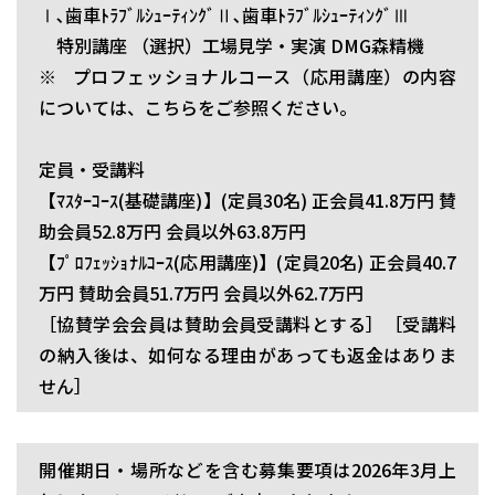
Ⅰ､歯車ﾄﾗﾌﾞﾙｼｭｰﾃｨﾝｸﾞⅡ､歯車ﾄﾗﾌﾞﾙｼｭｰﾃｨﾝｸﾞⅢ
特別講座 （選択）工場見学・実演 DMG森精機
※ プロフェッショナルコース（応用講座）の内容
については、こちらをご参照ください。
定員・受講料
【ﾏｽﾀｰｺｰｽ(基礎講座)】(定員30名) 正会員41.8万円 賛
助会員52.8万円 会員以外63.8万円
【ﾌﾟﾛﾌｪｯｼｮﾅﾙｺｰｽ(応用講座)】(定員20名) 正会員40.7
万円 賛助会員51.7万円 会員以外62.7万円
［協賛学会会員は賛助会員受講料とする］［受講料
の納入後は、如何なる理由があっても返金はありま
せん］
開催期日・場所などを含む募集要項は2026年3月上