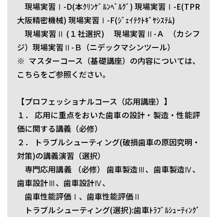
現場実習Ⅰ-D(本ｸﾘﾝｹﾞﾙﾝﾍﾞﾙｸﾞ) 現場実習Ⅰ-E(TPR
大阪精密機械) 現場実習Ⅰ-F(ｼﾞｪｲﾃｸﾄｷﾞﾔｼｽﾃﾑ)
現場実習Ⅱ (１社選択) 現場実習Ⅱ-Ａ （カシフ
ジ）現場実習Ⅱ-Ｂ（ニデックマシンツール）
※ マスターコース（基礎講座）の内容については、
こちらをご参照ください。
【プロフェッショナルコース（応用講座）】
１． 応用に重点をおいた歯車の設計・製造・性能評
価に関する講義（必修）
２． トラブルシューティング(破損歯車の原因究明・
対策)の講義演習（選択）
専門応用講義 （必修） 歯車製造Ⅲ、歯車製造Ⅳ、
歯車設計Ⅲ、歯車設計Ⅳ、
歯車性能評価Ⅰ、歯車性能評価Ⅱ
トラブルシューティング(選択):歯車ﾄﾗﾌﾞﾙｼｭｰﾃｨﾝｸﾞ