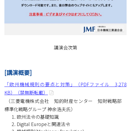
講演会次第
[講演概要]
「欧州機械規則の要点と対策」（PDFファイル 3,278
KB）（禁無断転載）
（三菱電機株式会社 知的財産センター 知財戦略部
標準化戦略グループ 神余浩夫氏）
欧州法令の基礎知識
Digital Europeと関連法令